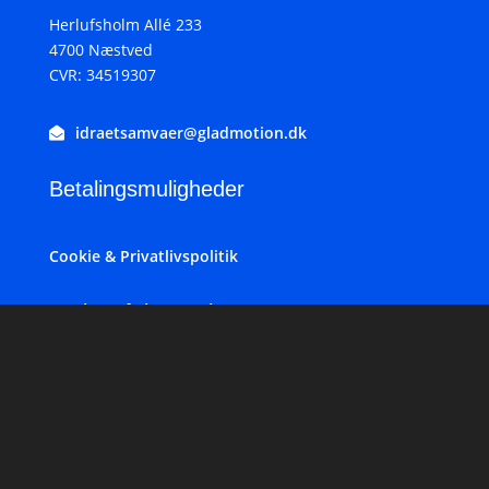
Herlufsholm Allé 233
4700 Næstved
CVR: 34519307
idraetsamvaer@gladmotion.dk
Betalingsmuligheder
Cookie & Privatlivspolitik
Du kan følge os her